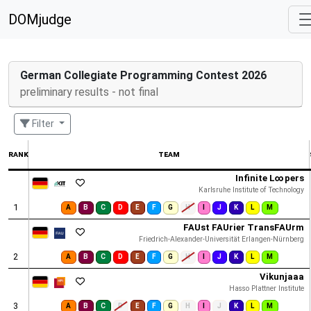
DOMjudge
German Collegiate Programming Contest 2026
preliminary results - not final
Filter
rank
team
Infinite L∞pers
Karlsruhe Institute of Technology
1
A
B
C
D
E
F
G
H
I
J
K
L
M
FAUst FAUrier TransFAUrm
Friedrich-Alexander-Universität Erlangen-Nürnberg
2
A
B
C
D
E
F
G
H
I
J
K
L
M
Vikunjaaa
Hasso Plattner Institute
3
A
B
C
D
E
F
G
H
I
J
K
L
M