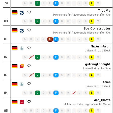
79
A
B
C
D
E
F
G
H
I
J
K
L
M
TiLuMa
Hochschule für Angewandte Wissenschaften Kiel
80
A
B
C
D
E
F
G
H
I
J
K
L
M
Boa Constructor
Hochschule für Angewandte Wissenschaften Kiel
81
A
B
C
D
E
F
G
H
I
J
K
L
M
NixArmArch
Universität zu Lübeck
82
A
B
C
D
E
F
G
H
I
J
K
L
M
gstringtootight
Hasso Plattner Institute
83
A
B
C
D
E
F
G
H
I
J
K
L
M
4ties
Universität zu Lübeck
84
A
B
C
D
E
F
G
H
I
J
K
L
M
4er_Quote
Johannes Gutenberg-Universität Mainz
85
A
B
C
D
E
F
G
H
I
J
K
L
M