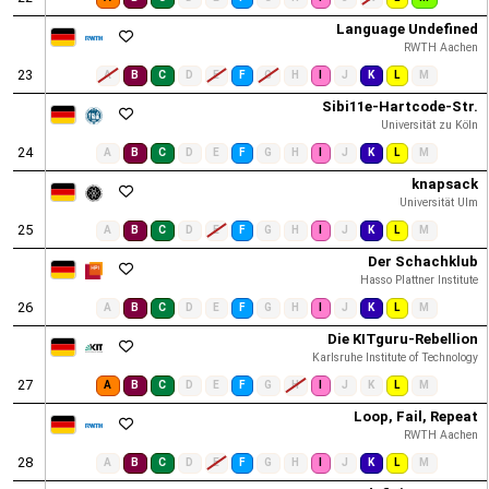
Language Undefined
RWTH Aachen
23
A
B
C
D
E
F
G
H
I
J
K
L
M
Sibi11e-Hartcode-Str.
Universität zu Köln
24
A
B
C
D
E
F
G
H
I
J
K
L
M
knapsack
Universität Ulm
25
A
B
C
D
E
F
G
H
I
J
K
L
M
Der Schachklub
Hasso Plattner Institute
26
A
B
C
D
E
F
G
H
I
J
K
L
M
Die KITguru-Rebellion
Karlsruhe Institute of Technology
27
A
B
C
D
E
F
G
H
I
J
K
L
M
Loop, Fail, Repeat
RWTH Aachen
28
A
B
C
D
E
F
G
H
I
J
K
L
M