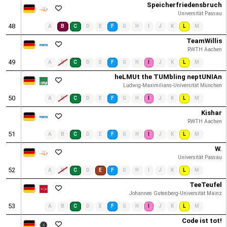
Speicherfriedensbruch
Universität Passau
48
A
B
C
D
E
F
G
H
I
J
K
L
M
TeamWillis
RWTH Aachen
49
A
B
C
D
E
F
G
H
I
J
K
L
M
heLMUt the TUMbling neptUNIAn
Ludwig-Maximilians-Universität München
50
A
B
C
D
E
F
G
H
I
J
K
L
M
Kishar
RWTH Aachen
51
A
B
C
D
E
F
G
H
I
J
K
L
M
W.
Universität Passau
52
A
B
C
D
E
F
G
H
I
J
K
L
M
TeeTeufel
Johannes Gutenberg-Universität Mainz
53
A
B
C
D
E
F
G
H
I
J
K
L
M
Code ist tot!