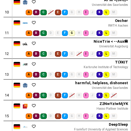
Universität des Saarlandes
10
A
B
C
D
E
F
G
H
I
J
K
L
M
Oecher
RWTH Aachen
11
A
B
C
D
E
F
G
H
I
J
K
L
M
NiceTrie < --Aux🍔
Universität Augsburg
12
A
B
C
D
E
F
G
H
I
J
K
L
M
TIꓘKIT
Karlsruhe Institute of Technology
13
A
B
C
D
E
F
G
H
I
J
K
L
M
harmful, helpless, dishonest
Universität des Saarlandes
14
A
B
C
D
E
F
G
H
I
J
K
L
M
Z2NwYzIwMjYK
Hasso Plattner Institute
15
A
B
C
D
E
F
G
H
I
J
K
L
M
DeepSleep
Frankfurt University of Applied Sciences