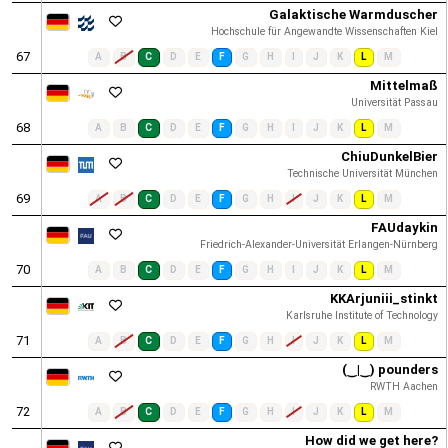
Galaktische Warmduscher
Hochschule für Angewandte Wissenschaften Kiel
67
A
B
C
D
E
F
G
H
I
J
K
L
M
Mittelmaß
Universität Passau
68
A
B
C
D
E
F
G
H
I
J
K
L
M
ChiuDunkelBier
Technische Universität München
69
A
B
C
D
E
F
G
H
I
J
K
L
M
FAUdaykin
Friedrich-Alexander-Universität Erlangen-Nürnberg
70
A
B
C
D
E
F
G
H
I
J
K
L
M
KKArjuniii_stinkt
Karlsruhe Institute of Technology
71
A
B
C
D
E
F
G
H
I
J
K
L
M
(‿|‿) pounders
RWTH Aachen
72
A
B
C
D
E
F
G
H
I
J
K
L
M
How did we get here?