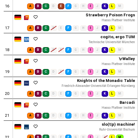
16
A
B
C
D
E
F
G
H
I
J
K
L
M
Strawberry Poison Frogs
Hasso Plattner Institute
17
A
B
C
D
E
F
G
H
I
J
K
L
M
cogito, ergo TUM
Technische Universität München
18
A
B
C
D
E
F
G
H
I
J
K
L
M
\rWalley
Hasso Plattner Institute
19
A
B
C
D
E
F
G
H
I
J
K
L
M
Knights of the Monadic Table
Friedrich-Alexander-Universität Erlangen-Nürnberg
20
A
B
C
D
E
F
G
H
I
J
K
L
M
Barcadi
Hasso Plattner Institute
21
A
B
C
D
E
F
G
H
I
J
K
L
M
slo(t|p) machine!
Ruhr-Universität Bochum
22
A
B
C
D
E
F
G
H
I
J
K
L
M