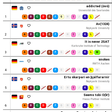
addicted (òvó)
Universität des Saarlandes
1
A
B
C
D
E
F
G
H
I
J
K
L
M
Av(1324)
Reykjavík University
2
A
B
C
D
E
F
G
H
I
J
K
L
M
It is never 2SAT
Karlsruhe Institute of Technology
3
A
B
C
D
E
F
G
H
I
J
K
L
M
snokes
RWTH Aachen
4
A
B
C
D
E
F
G
H
I
J
K
L
M
Ertu skarpari en þjálfararnir
Reykjavík University
5
A
B
C
D
E
F
G
H
I
J
K
L
M
Seems tobi O(k!)
Hasso Plattner Institute
6
A
B
C
D
E
F
G
H
I
J
K
L
M