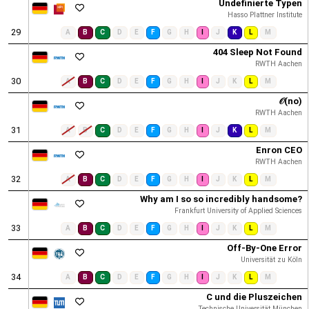
Undefinierte Typen
Hasso Plattner Institute
29
A
B
C
D
E
F
G
H
I
J
K
L
M
404 Sleep Not Found
RWTH Aachen
30
A
B
C
D
E
F
G
H
I
J
K
L
M
𝒪(no)
RWTH Aachen
31
A
B
C
D
E
F
G
H
I
J
K
L
M
Enron CEO
RWTH Aachen
32
A
B
C
D
E
F
G
H
I
J
K
L
M
Why am I so so incredibly handsome?
Frankfurt University of Applied Sciences
33
A
B
C
D
E
F
G
H
I
J
K
L
M
Off-By-One Error
Universität zu Köln
34
A
B
C
D
E
F
G
H
I
J
K
L
M
C und die Pluszeichen
Technische Universität München