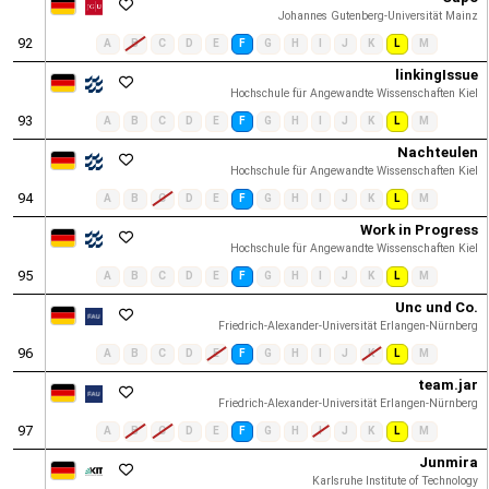
Johannes Gutenberg-Universität Mainz
92
A
B
C
D
E
F
G
H
I
J
K
L
M
linkingIssue
Hochschule für Angewandte Wissenschaften Kiel
93
A
B
C
D
E
F
G
H
I
J
K
L
M
Nachteulen
Hochschule für Angewandte Wissenschaften Kiel
94
A
B
C
D
E
F
G
H
I
J
K
L
M
Work in Progress
Hochschule für Angewandte Wissenschaften Kiel
95
A
B
C
D
E
F
G
H
I
J
K
L
M
Unc und Co.
Friedrich-Alexander-Universität Erlangen-Nürnberg
96
A
B
C
D
E
F
G
H
I
J
K
L
M
team.jar
Friedrich-Alexander-Universität Erlangen-Nürnberg
97
A
B
C
D
E
F
G
H
I
J
K
L
M
Junmira
Karlsruhe Institute of Technology