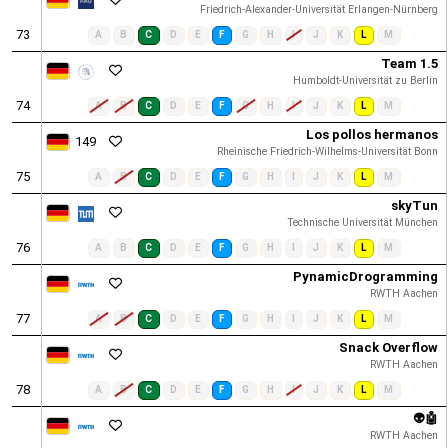
Friedrich-Alexander-Universität Erlangen-Nürnberg
73
A
B
C
D
E
F
G
H
I
J
K
L
M
Team 1.5
Humboldt-Universität zu Berlin
74
A
B
C
D
E
F
G
H
I
J
K
L
M
Los pollos hermanos
149
Rheinische Friedrich-Wilhelms-Universität Bonn
75
A
B
C
D
E
F
G
H
I
J
K
L
M
skyTun
Technische Universität München
76
A
B
C
D
E
F
G
H
I
J
K
L
M
PynamicDrogramming
RWTH Aachen
77
A
B
C
D
E
F
G
H
I
J
K
L
M
Snack Overflow
RWTH Aachen
78
A
B
C
D
E
F
G
H
I
J
K
L
M
👽🤖
RWTH Aachen