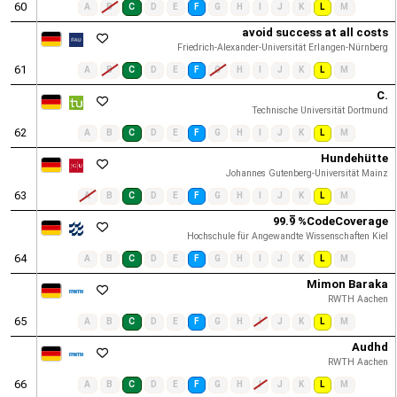
60
A
B
C
D
E
F
G
H
I
J
K
L
M
avoid success at all costs
Friedrich-Alexander-Universität Erlangen-Nürnberg
61
A
B
C
D
E
F
G
H
I
J
K
L
M
C.
Technische Universität Dortmund
62
A
B
C
D
E
F
G
H
I
J
K
L
M
Hundehütte
Johannes Gutenberg-Universität Mainz
63
A
B
C
D
E
F
G
H
I
J
K
L
M
99.9̅ %CodeCoverage
Hochschule für Angewandte Wissenschaften Kiel
64
A
B
C
D
E
F
G
H
I
J
K
L
M
Mimon Baraka
RWTH Aachen
65
A
B
C
D
E
F
G
H
I
J
K
L
M
Audhd
RWTH Aachen
66
A
B
C
D
E
F
G
H
I
J
K
L
M