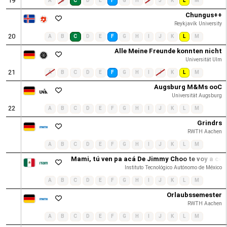
19
A
B
C
D
E
F
G
H
I
J
K
L
M
Chungus++
Reykjavík University
20
A
B
C
D
E
F
G
H
I
J
K
L
M
Alle Meine Freunde konnten nicht
Universität Ulm
21
A
B
C
D
E
F
G
H
I
J
K
L
M
Augsburg M&Ms ooC
Universität Augsburg
22
A
B
C
D
E
F
G
H
I
J
K
L
M
Grindrs
RWTH Aachen
A
B
C
D
E
F
G
H
I
J
K
L
M
Mami, tú ven pa acá De Jimmy Choo te voy a comp
Instituto Tecnológico Autónomo de México
A
B
C
D
E
F
G
H
I
J
K
L
M
Orlaubssemester
RWTH Aachen
A
B
C
D
E
F
G
H
I
J
K
L
M