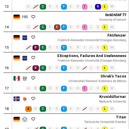
13
A
B
C
D
E
F
G
H
I
J
K
L
M
0x6D656F77
195
University of Iceland
14
A
B
C
D
E
F
G
H
I
J
K
L
M
FAUlenzer
Friedrich-Alexander-Universität Erlangen-Nürnberg
15
A
B
C
D
E
F
G
H
I
J
K
L
M
EXceptions, Failures And Uselessness
Friedrich-Alexander-Universität Erlangen-Nürnberg
16
A
B
C
D
E
F
G
H
I
J
K
L
M
Shrek's Tacos
Universidad Nacional Autónoma de México
17
A
B
C
D
E
F
G
H
I
J
K
L
M
Krusídúllurnar
Reykjavík University
18
A
B
C
D
E
F
G
H
I
J
K
L
M
Titan
Technische Universität Dresden