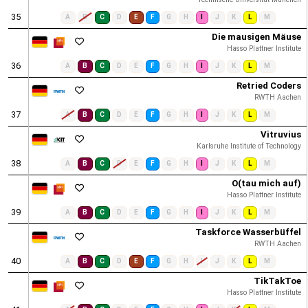
35
A
B
C
D
E
F
G
H
I
J
K
L
M
Die mausigen Mäuse
Hasso Plattner Institute
36
A
B
C
D
E
F
G
H
I
J
K
L
M
Retried Coders
RWTH Aachen
37
A
B
C
D
E
F
G
H
I
J
K
L
M
Vitruvius
Karlsruhe Institute of Technology
38
A
B
C
D
E
F
G
H
I
J
K
L
M
O(tau mich auf)
Hasso Plattner Institute
39
A
B
C
D
E
F
G
H
I
J
K
L
M
Taskforce Wasserbüffel
RWTH Aachen
40
A
B
C
D
E
F
G
H
I
J
K
L
M
TikTakToe
Hasso Plattner Institute