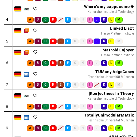
Where's my cappuccino ☕
Karlsruhe Institute of Technology
4
A
B
C
D
E
F
G
H
I
J
K
L
M
Linked Liszt
Hasso Plattner Institute
5
A
B
C
D
E
F
G
H
I
J
K
L
M
Matroid Enjoyer
Hasso Plattner Institute
6
A
B
C
D
E
F
G
H
I
J
K
L
M
TUMany AdgeCases
Technische Universität München
7
A
B
C
D
E
F
G
H
I
J
K
L
M
[Kœr]ectness In Theory
Karlsruhe Institute of Technology
8
A
B
C
D
E
F
G
H
I
J
K
L
M
TotallyUnimodularMatrix
Technische Universität München
9
A
B
C
D
E
F
G
H
I
J
K
L
M
APM <(OvO)>