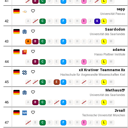
41
A
B
C
D
E
F
G
H
I
J
K
L
M
sepp
Universität Passau
42
A
B
C
D
E
F
G
H
I
J
K
L
M
Saardodon
Universität des Saarlandes
43
A
B
C
D
E
F
G
H
I
J
K
L
M
adama
Hasso Plattner Institute
44
A
B
C
D
E
F
G
H
I
J
K
L
M
xX Krativer Teamname Xx
Hochschule für Angewandte Wissenschaften Kiel
45
A
B
C
D
E
F
G
H
I
J
K
L
M
Methaus🍺
Universität des Saarlandes
46
A
B
C
D
E
F
G
H
I
J
K
L
M
2vsall
Technische Universität München
47
A
B
C
D
E
F
G
H
I
J
K
L
M