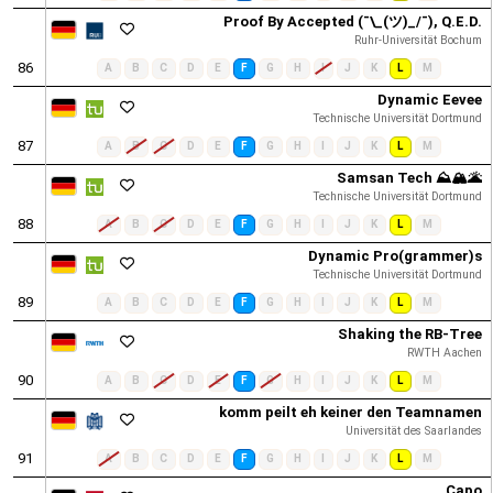
Proof By Accepted (¯\_(ツ)_/¯), Q.E.D.
Ruhr-Universität Bochum
86
A
B
C
D
E
F
G
H
I
J
K
L
M
Dynamic Eevee
Technische Universität Dortmund
87
A
B
C
D
E
F
G
H
I
J
K
L
M
Samsan Tech ⛰️🏔🌋
Technische Universität Dortmund
88
A
B
C
D
E
F
G
H
I
J
K
L
M
Dynamic Pro(grammer)s
Technische Universität Dortmund
89
A
B
C
D
E
F
G
H
I
J
K
L
M
Shaking the RB-Tree
RWTH Aachen
90
A
B
C
D
E
F
G
H
I
J
K
L
M
komm peilt eh keiner den Teamnamen
Universität des Saarlandes
91
A
B
C
D
E
F
G
H
I
J
K
L
M
Capo