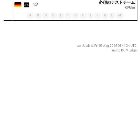
必須のテストチーム
CPUlm
A
B
C
D
E
F
G
H
I
J
K
L
M
Last Update: Fri 07 Aug 2026 04:44:34 UTC
using
DOMjudge