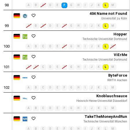
98
A
B
C
D
E
F
G
H
I
J
K
L
M
404 Name not Found
Universität zu Köln
99
A
B
C
D
E
F
G
H
I
J
K
L
M
Hopper
Technische Universität Dortmund
100
A
B
C
D
E
F
G
H
I
J
K
L
M
ViErMe
Technische Universität Dortmund
101
A
B
C
D
E
F
G
H
I
J
K
L
M
ByteForce
RWTH Aachen
102
A
B
C
D
E
F
G
H
I
J
K
L
M
Knoblauchsauce
Heinrich-Heine-Universität Düsseldorf
A
B
C
D
E
F
G
H
I
J
K
L
M
TakeTheMoneyAndRun
Technische Universität München
A
B
C
D
E
F
G
H
I
J
K
L
M