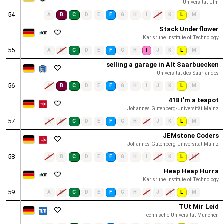
Universität Ulm
54
A
B
C
D
E
F
G
H
I
J
K
L
M
Stack Underflower
Karlsruhe Institute of Technology
55
A
B
C
D
E
F
G
H
I
J
K
L
M
selling a garage in Alt Saarbuecken
Universität des Saarlandes
56
A
B
C
D
E
F
G
H
I
J
K
L
M
418 I'm a teapot
Johannes Gutenberg-Universität Mainz
57
A
B
C
D
E
F
G
H
I
J
K
L
M
JEMstone Coders
Johannes Gutenberg-Universität Mainz
58
A
B
C
D
E
F
G
H
I
J
K
L
M
Heap Heap Hurra
Karlsruhe Institute of Technology
59
A
B
C
D
E
F
G
H
I
J
K
L
M
TUt Mir Leid
Technische Universität München